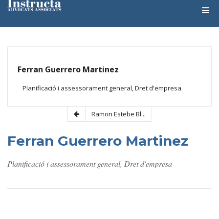
C
O
M
M
U
T
A
Ferran Guerrero Martinez
R
L
Planificació i assessorament general, Dret d'empresa
A
N
A
Ramon Estebe Bl...
V
E
G
Ferran Guerrero Martinez
A
C
I
Planificació i assessorament general, Dret d'empresa
Ó