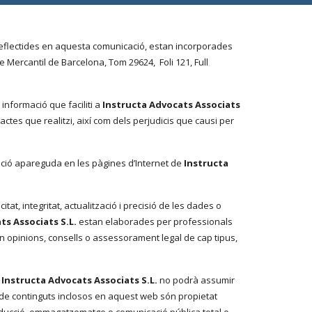
 reflectides en aquesta comunicació, estan incorporades
tre Mercantil de Barcelona, Tom 29624, Foli 121, Full
 informació que faciliti a
Instructa Advocats Associats
tes que realitzi, així com dels perjudicis que causi per
rmació apareguda en les pàgines d’Internet de
Instructa
at, integritat, actualització i precisió de les dades o
ts Associats S.L.
estan elaborades per professionals
xen opinions, consells o assessorament legal de cap tipus,
,
Instructa Advocats Associats S.L.
no podrà assumir
a de continguts inclosos en aquest web són propietat