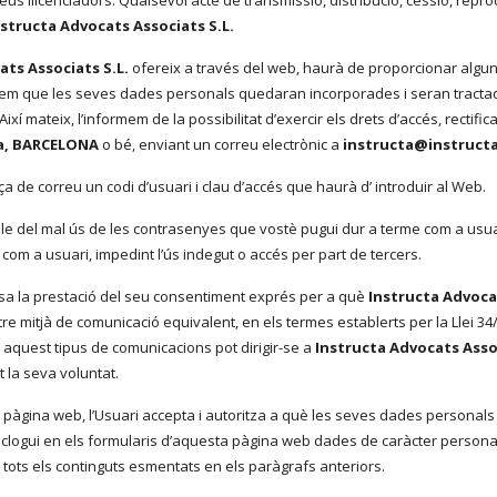
eus llicenciadors. Qualsevol acte de transmissió, distribució, cessió, re
nstructa Advocats Associats S.L.
ats Associats S.L.
ofereix a través del web, haurà de proporcionar algun
rmem que les seves dades personals quedaran incorporades i seran tractad
s. Així mateix, l’informem de la possibilitat d’exercir els drets d’accés, rectif
lona, BARCELONA
o bé, enviant un correu electrònic a
instructa@instructa
ça de correu un codi d’usuari i clau d’accés que haurà d’ introduir al Web.
e del mal ús de les contrasenyes que vostè pugui dur a terme com a usuar
com a usuari, impedint l’ús indegut o accés per part de tercers.
osa la prestació del seu consentiment exprés per a què
Instructa Advoca
re mitjà de comunicació equivalent, en els termes establerts per la Llei 34/
 aquest tipus de comunicacions pot dirigir-se a
Instructa Advocats Assoc
 la seva voluntat.
 pàgina web, l’Usuari accepta i autoritza a què les seves dades personals
nclogui en els formularis d’aquesta pàgina web dades de caràcter personal t
e tots els continguts esmentats en els paràgrafs anteriors.