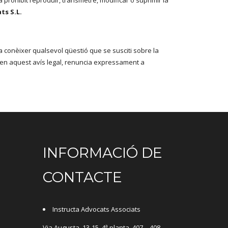
prohibit reproduir, transmetre, modificar o suprimir la
ts S.L.
a conèixer qualsevol qüestió que se susciti sobre la
es en aquest avís legal, renuncia expressament a
INFORMACIÓ DE
CONTACTE
Instructa Advocats Associats
Via Augusta, 13-15, 4ª planta, 407 – 408