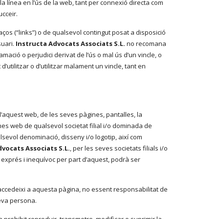
la línea en l’ús de la web, tant per connexió directa com
ucceir.
ços (“links”) o de qualsevol contingut posat a disposició
suari.
Instructa Advocats Associats S.L.
no recomana
ació o perjudici derivat de l’ús o mal ús d’un vincle, o
d’utilitzar o d’utilitzar malament un vincle, tant en
ó d’aquest web, de les seves pàgines, pantalles, la
ines web de qualsevol societat filial i/o dominada de
lsevol denominació, disseny i/o logotip, així com
dvocats Associats S.L.
, per les seves societats filials i/o
 exprés i inequívoc per part d’aquest, podrà ser
 accedeixi a aquesta pàgina, no essent responsabilitat de
seva persona.