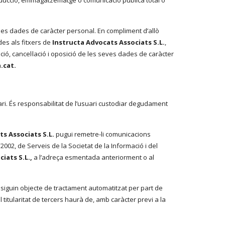
producció, emmagatzematge o comunicació pública total o
es dades de caràcter personal. En compliment d’allò
es als fitxers de
Instructa Advocats Associats S.L.
,
icació, cancel·lació i oposició de les seves dades de caràcter
.cat
.
i. És responsabilitat de l’usuari custodiar degudament
ts Associats S.L.
pugui remetre-li comunicacions
2002, de Serveis de la Societat de la Informació i del
iats S.L.,
a l’adreça esmentada anteriorment o al
 siguin objecte de tractament automatitzat per part de
itularitat de tercers haurà de, amb caràcter previ a la