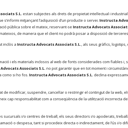
sociats S.L.
estan subjectes als drets de propietat intel·lectual i industrial
e s’informi mitjançant l’adquisició d’un producte o servei.
Instructa Advo
cació pública sobre el mateix, reservant-se
Instructa Advocats Associats
ls mateixos, de manera que el client no podrà posar a disposició de tercer
ut inclòs a
Instructa Advocats Associats S.L.
, als seus gràfics, logotips,
rmació i els materials inclosos al web de fonts considerades com fiables i
 Advocats Associats S.L.
no pot garantir que en tot moment i circumstànc
la como si ho fos.
Instructa Advocats Associats S.L.
declina expressamen
at de modificar, suspendre, cancel·lar o restringir el contingut de la web, e
eix cap responsabilitat com a conseqüència de la utilització incorrecta del
s sucursals i/o centres de treball, els seus directors i/o apoderats, treball
amació o despesa, tant si procedeix directa o indirectament, de l’ús i/o di