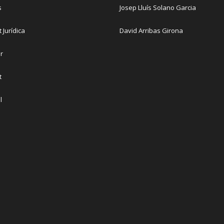
s
Josep Lluís Solano Garcia
t Jurídica
David Arribas Girona
r
t
l