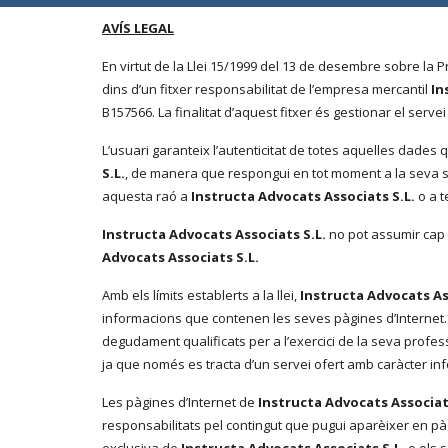
AVÍS LEGAL
En virtut de la Llei 15/1999 del 13 de desembre sobre la
dins d’un fitxer responsabilitat de l’empresa mercantil
In
B157566. La finalitat d’aquest fitxer és gestionar el servei so
L’usuari garanteix l’autenticitat de totes aquelles dades
S.L.
, de manera que respongui en tot moment a la seva sit
aquesta raó a
Instructa Advocats Associats S.L.
o a t
Instructa Advocats Associats S.L.
no pot assumir cap r
Advocats Associats S.L.
Amb els límits establerts a la llei,
Instructa Advocats As
informacions que contenen les seves pàgines d’Internet. 
degudament qualificats per a l’exercici de la seva profess
ja que només es tracta d’un servei ofert amb caràcter info
Les pàgines d’Internet de
Instructa Advocats Associat
responsabilitats pel contingut que pugui aparèixer en pàg