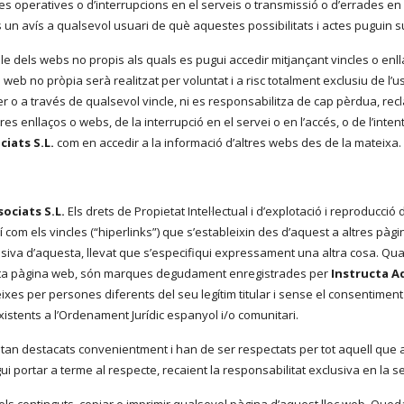
es operatives o d’interrupcions en el serveis o transmissió o d’errades en 
als un avís a qualsevol usuari de què aquestes possibilitats i actes puguin s
 dels webs no propis als quals es pugui accedir mitjançant vincles o enlla
web no pròpia serà realitzat per voluntat i a risc totalment exclusiu de l’u
o a través de qualsevol vincle, ni es responsabilitza de cap pèrdua, reclam
s enllaços o webs, de la interrupció en el servei o en l’accés, o de l’intent 
iats S.L.
com en accedir a la informació d’altres webs des de la mateixa.
ociats S.L.
Els drets de Propietat Intel·lectual i d’explotació i reproducci
 com els vincles (“hiperlinks”) que s’estableixin des d’aquest a altres pàg
usiva d’aquesta, llevat que s’especifiqui expressament una altra cosa. Qua
esta pàgina web, són marques degudament enregistrades per
Instructa A
xes per persones diferents del seu legítim titular i sense el consentiment
existents a l’Ordenament Jurídic espanyol i/o comunitari.
 estan destacats convenientment i han de ser respectats per tot aquell que
gui portar a terme al respecte, recaient la responsabilitat exclusiva en la 