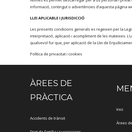
Només es permet descarregar per a ús personal i privat el
informació, contingut o advertències d’aquesta pàgina we
LLEI APLICABLE I JURISDICCIÓ
Les presents condicions generals es regeixen per la Legi
interpretació, aplicació i acompliment de les mateixes. L’
qualsevol fur que, per aplicació de la Llei de Enjudiciame
Política de privacitat i cookies
ÀREES DE
ME
PRÀCTICA
Inici
Accidents de trànsit
Àrees de
Dret de família i successions