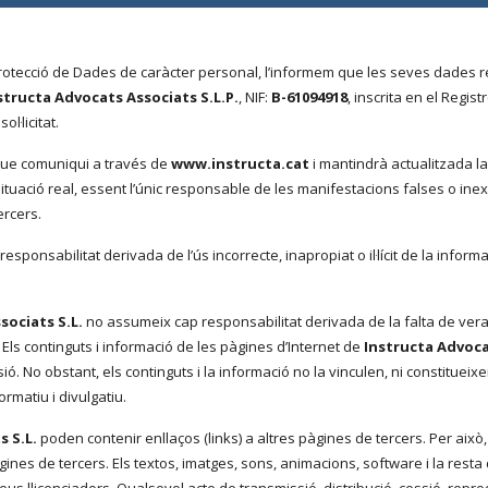
 Protecció de Dades de caràcter personal, l’informem que les seves dades
structa Advocats Associats S.L.P.
, NIF:
B-61094918
, inscrita en el Regis
l·licitat.
 que comuniqui a través de
www.instructa.cat
i mantindrà actualitzada la
uació real, essent l’únic responsable de les manifestacions falses o inexac
ercers.
esponsabilitat derivada de l’ús incorrecte, inapropiat o il·lícit de la info
sociats S.L.
no assumeix cap responsabilitat derivada de la falta de veracit
Els continguts i informació de les pàgines d’Internet de
Instructa Advoca
ió. No obstant, els continguts i la informació no la vinculen, ni constituei
rmatiu i divulgatiu.
s S.L.
poden contenir enllaços (links) a altres pàgines de tercers. Per això
ines de tercers. Els textos, imatges, sons, animacions, software i la rest