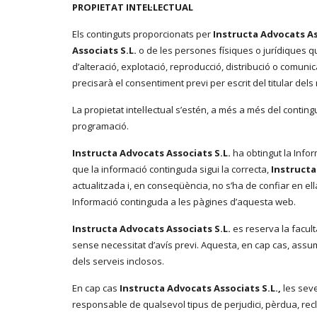
PROPIETAT INTEL·LECTUAL
Els continguts proporcionats per
Instructa Advocats As
Associats S.L.
o de les persones físiques o jurídiques qu
d’alteració, explotació, reproducció, distribució o comuni
precisarà el consentiment previ per escrit del titular de
La propietat intel·lectual s’estén, a més a més del conting
programació.
Instructa Advocats Associats S.L.
ha obtingut la Info
que la informació continguda sigui la correcta,
Instructa
actualitzada i, en conseqüència, no s’ha de confiar en el
Informació continguda a les pàgines d’aquesta web.
Instructa Advocats Associats S.L.
es reserva la facult
sense necessitat d’avís previ. Aquesta, en cap cas, assum
dels serveis inclosos.
En cap cas
Instructa Advocats Associats S.L.,
les seve
responsable de qualsevol tipus de perjudici, pèrdua, recl