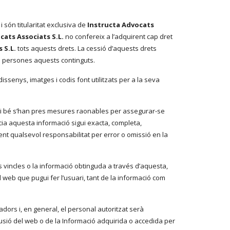
 i són titularitat exclusiva de
Instructa Advocats
cats Associats S.L.
no confereix a l’adquirent cap dret
 S.L.
tots aquests drets. La cessió d’aquests drets
es persones aquests continguts.
 dissenys, imatges i codis font utilitzats per a la seva
, si bé s’han pres mesures raonables per assegurar-se
ia aquesta informació sigui exacta, completa,
t qualsevol responsabilitat per error o omissió en la
ls vincles o la informació obtinguda a través d’aquesta,
 web que pugui fer l’usuari, tant de la informació com
adors i, en general, el personal autoritzat serà
fusió del web o de la Informació adquirida o accedida per