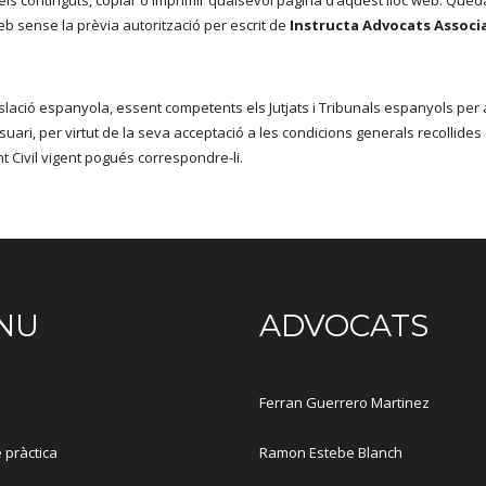
s continguts, copiar o imprimir qualsevol pàgina d’aquest lloc web. Queda 
b sense la prèvia autorització per escrit de
Instructa Advocats Associa
slació espanyola, essent competents els Jutjats i Tribunals espanyols per 
usuari, per virtut de la seva acceptació a les condicions generals recollid
nt Civil vigent pogués correspondre-li.
NU
ADVOCATS
Ferran Guerrero Martinez
 pràctica
Ramon Estebe Blanch