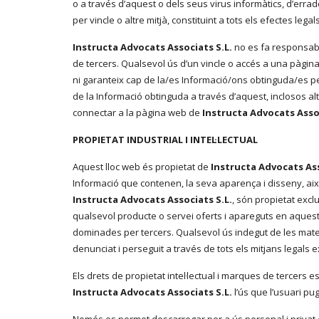
o a través d’aquest o dels seus virus informàtics, d’errad
per vincle o altre mitjà, constituint a tots els efectes leg
Instructa Advocats Associats S.L.
no es fa responsable
de tercers. Qualsevol ús d’un vincle o accés a una pàgina 
ni garanteix cap de la/es Informació/ons obtinguda/es per 
de la Informació obtinguda a través d’aquest, inclosos altre
connectar a la pàgina web de
Instructa Advocats Assoc
PROPIETAT INDUSTRIAL I INTEL·LECTUAL
Aquest lloc web és propietat de
Instructa Advocats Ass
Informació que contenen, la seva aparença i disseny, així
Instructa Advocats Associats S.L.
, són propietat excl
qualsevol producte o servei oferts i apareguts en aqu
dominades per tercers. Qualsevol ús indegut de les matei
denunciat i perseguit a través de tots els mitjans legals 
Els drets de propietat intel·lectual i marques de tercers
Instructa Advocats Associats S.L.
l’ús que l’usuari pu