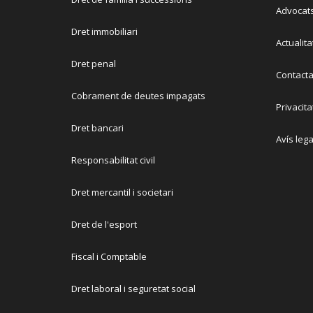
Advocat
Dret immobiliari
Actualita
Dret penal
Contacta
Cobrament de deutes impagats
Privacita
Dret bancari
Avís lega
Responsabilitat civil
Dret mercantil i societari
Dret de l'esport
Fiscal i Comptable
Dret laboral i seguretat social