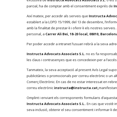
exclusiva de
Instructa Advocats Associats S.L.
o els s
parcial, ha de comptar amb el consentiment exprés de
I
Així mateix, per accedir als serveis que
Instructa Advoc
establert a la LOPD 15/1999, del 13 de desembre, l’info
amb la finalitat de prestar-li i oferir-li els nostres servei
personal, a
Carrer Ali Bei, 18-20 local, 08010, Barce
Per poder accedir a intranet l’usuari rebrà a la seva adre
Instructa Advocats Associats S.L.
no es fa responsabl
les claus i contrasenyes que es concedeixin per a l’accés 
Tanmateix, la seva acceptació al present Avís Legal sup
publicitàries o promocionals per correu electrònic o un alt
Comerç Electrònic. En cas de no estar interessat en rebre
correu electrònic
instructa@instructa.cat
,
manifestant
Omplint i enviant els corresponents formularis d’aquesta
Instructa Advocats Associats S.L.
. En cas que vostè i
seva inclusió, obtenir el seu consentiment i informar-li d